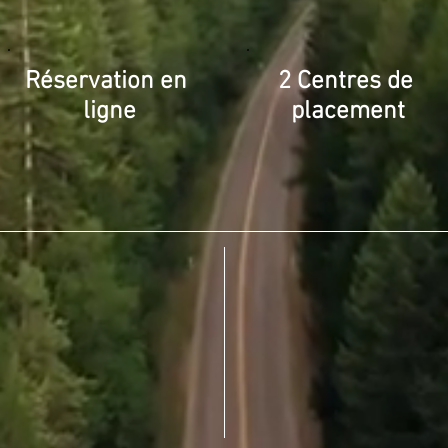
Réservation
en
2
Centres
de
ligne
placement