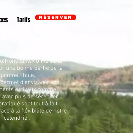
RÉSERVER
ices
Tarifs
ffrons la flexibilité de la
ur une bonne partie de la
gamme Thule.
 permet d'envisager vos
ments estivaux comme
 avec plus de séréniter.
pratiqué sont tout à fait
ace à la fléxibilité de notre
calendrier.