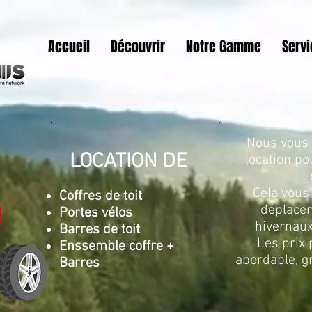
Accueil
Découvrir
Notre Gamme
Serv
Nous vous o
LOCATION DE
location po
Cela vous
Coffres de toit
déplace
Portes vélos
hivernaux
Barres de toit
Les prix 
Enssemble coffre +
abordable, gr
Barres